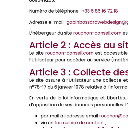
889549283.
Numéro de téléphone :
+33 6 86 16 72 18
Adresse e-mail :
gabinbossardwebdesign@
L’hébergeur du site
rouchon-conseil.com
es
Article 2 : Accès au si
Le site
rouchon-conseil.com
est accessible 
l’Utilisateur pour accéder au service (matéri
Article 3 : Collecte d
Le site assure à l’Utilisateur une collecte
n°78-17 du 6 janvier 1978 relative à l’informat
En vertu de la loi Informatique et Libertés, 
d’opposition de ses données personnelles. L’U
par mail à l’adresse email
rouchon@co
via un
formulaire de contact
;